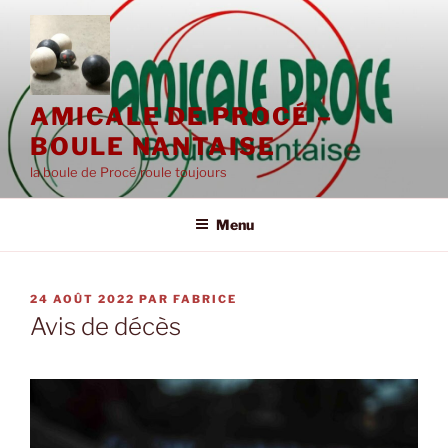
Aller
au
contenu
principal
AMICALE DE PROCÉ –
BOULE NANTAISE
la boule de Procé roule toujours
Menu
PUBLIÉ
24 AOÛT 2022
PAR
FABRICE
LE
Avis de décès