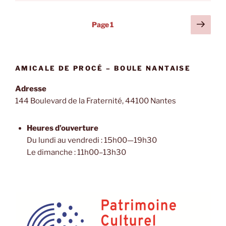
Pagination
Page
Page
1
suiv
des
publications
AMICALE DE PROCÉ – BOULE NANTAISE
Adresse
144 Boulevard de la Fraternité
, 44100 Nantes
Heures d’ouverture
Du lundi au vendredi : 15h00—19h30
Le dimanche : 11h00–13h30