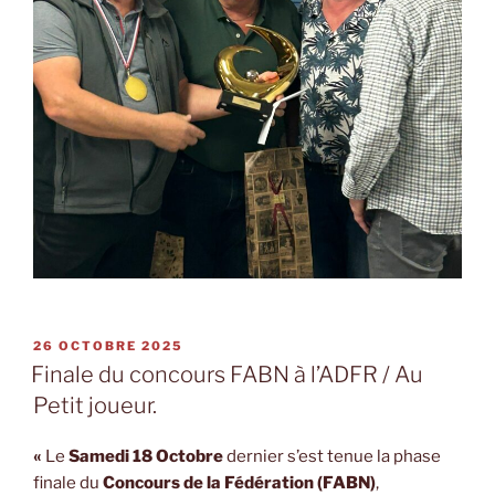
PUBLIÉ
26 OCTOBRE 2025
LE
Finale du concours FABN à l’ADFR / Au
Petit joueur.
«
Le
Samedi 18 Octobre
dernier s’est tenue la phase
finale du
Concours de la Fédération (FABN)
,