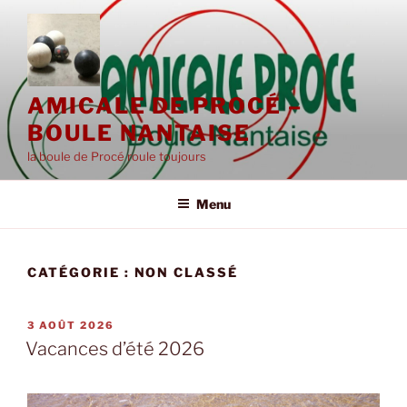
Aller
au
contenu
principal
AMICALE DE PROCÉ –
BOULE NANTAISE
la boule de Procé roule toujours
Menu
CATÉGORIE :
NON CLASSÉ
PUBLIÉ
3 AOÛT 2026
LE
Vacances d’été 2026